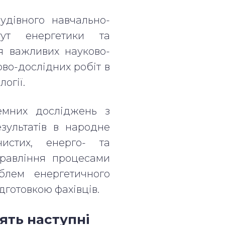
удівного навчально-
итут енергетики та
я важливих науково-
во-дослідних робіт в
огії.
мних досліджень з
езультатів в народне
чистих, енерго- та
правління процесами
блем енергетичного
дготовкою фахівців.
ять наступні