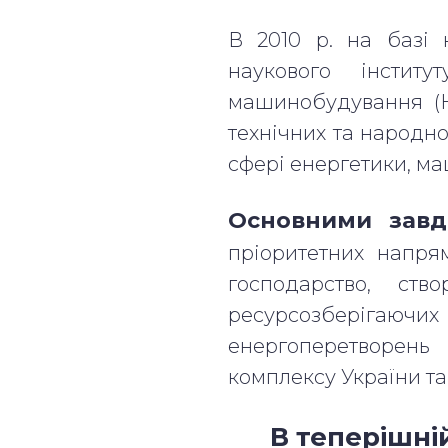
В 2010 р. на базі 
наукового інститу
машинобудування (Н
технічних та народн
сфері енергетики, м
Основними зав
пріоритетних напрям
господарство, ств
ресурсозберігаючих
енергоперетворень
комплексу України та 
В теперішні