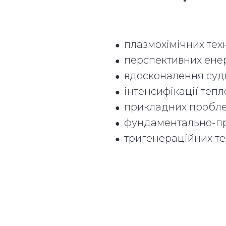
плазмохімічних техн
●
перспективних енер
●
вдосконалення судн
●
інтенсифікації теп
●
прикладних проблем
●
фундаментально-пр
●
тригенераційних те
●