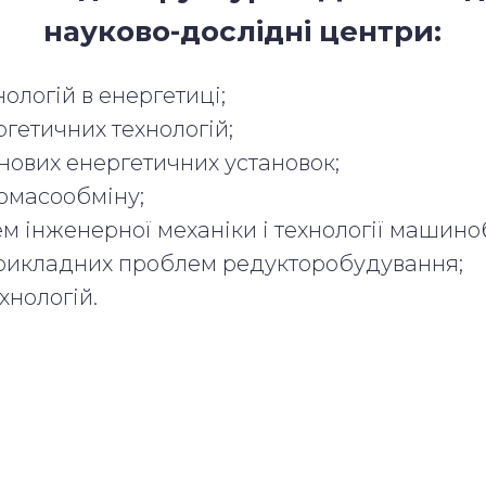
науково-дослідні центри:
ологій в енергетиці;
гетичних технологій;
ових енергетичних установок;
ломасообміну;
 інженерної механіки і технології машино
икладних проблем редукторобудування;
хнологій.