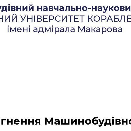
івний навчально-науковий
НИЙ УНІВЕРСИТЕТ КОРАБЛ
імені адмірала Макарова
ягнення Машинобудівно