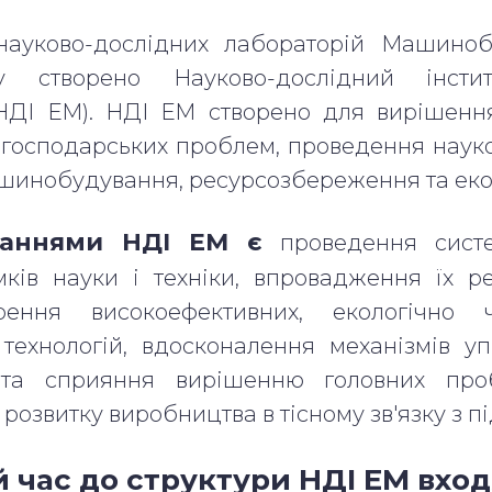
науково-дослідних лабораторій Машиноб
ту створено Науково-дослідний інст
ДІ ЕМ). НДІ ЕМ створено для вирішенн
огосподарських проблем, проведення науко
ашинобудування, ресурсозбереження та екол
даннями НДІ ЕМ є
проведення систе
ків науки і техніки, впровадження їх р
орення високоефективних, екологічно 
 технологій, вдосконалення механізмів у
 та сприяння вирішенню головних про
розвитку виробництва в тісному зв'язку з пі
й час до структури НДІ ЕМ вход