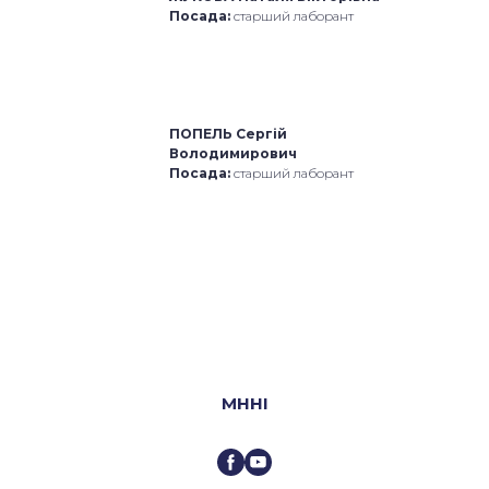
Посада:
старший лаборант
ПОПЕЛЬ Сергій
Володимирович
Посада:
старший лаборант
МННI