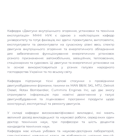
Кафедра «Двигуни внутрішнього згоряння, установки та технічна
експлуатація» МННІ НУК є одною з найстаріших кафедр
університету та готує фахівців, які здатні проектувати, виготовляти,
експлуатувати та ремонтувати на сучасному рівні весь спектр
двигунів внутрішнього згоряння та енергетичного обладнання
для забезпечення функціонування енергетичних установок
різного призначення: автомобільних, авіаційних, тепловозних,
стаціонарних та суднових. Ці двигуни та енергетичні установки на
їх основі використовуються у різних галузях народного
господарства України та по всьому світу.
Кафедра підтримує тісні ділові стосунки з провідними
двигунобудівними фірмами, такими як MAN B&W, SKL, MTU, Detroit
Diesel, Rotax Bombardier, Cummins Engines Inc, що дає змогу
отримувати інформацію про новітні досягнення у галузі
двигунобудування та ліцензовані програмні продукти щодо
конструкції, експлуатації та ремонту двигунів.
У складі кафедри висококваліфіковані викладачі, які мають
великий досвід викладацької та наукової роботи, серед яких один
доктор технічних наук, три професори та шість доцентів
кандидатів технічних наук.
Кафедра має кілька учбових та науково-дослідних лабораторій,
спеціалізовані навчальні класи, де відбувається читання лекцій,