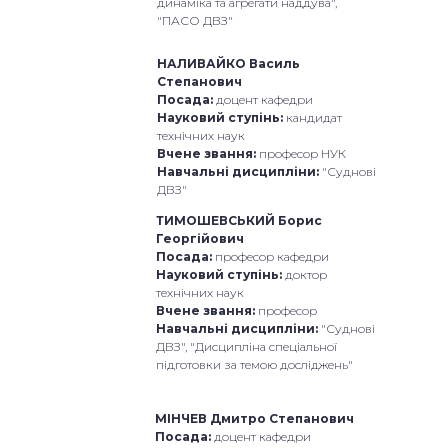
динаміка та агрегати наддува",
"ПАСО ДВЗ"
НАЛИВАЙКО Василь
Степанович
Посада:
доцент кафедри
Науковий ступінь:
кандидат
технічних наук
Вчене звання:
професор НУК
Навчальні дисципліни:
"Суднові
ДВЗ"
ТИМОШЕВСЬКИЙ Борис
Георгійович
Посада:
професор кафедри
Науковий ступінь:
доктор
технічних наук
Вчене звання:
професор
Навчальні дисципліни:
"Суднові
ДВЗ", "Дисципліна спеціальної
підготовки за темою досліджень"
МІНЧЕВ Дмитро Степанович
Посада:
доцент кафедри