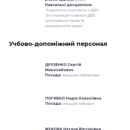
Навчальні дисципліни:
"Енергетичні комплекси з ДВЗ",
"Експлуатація та ремонт ДВЗ,
застосування палив та
охолоджуючих рідин"
Учбово-допоміжний персонал
ДРУЗЕНКО Сергій
Миколайович
Посада:
завідувач лабораторії
ПОГИБКО Надія Олексіївна
Посада:
старший лаборант
ЖУКОВА Наталя Вікторівна