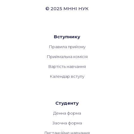
© 2025 МННІ НУК
Вступнику
Правила прийому
Приймальна комiciя
Вартicть навчання
Календар вступу
Студенту
Денна форма
Заочна форма
Дистанційне навчання