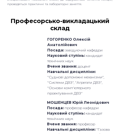
проводяться практичні та лабораторні заняття.
Професорсько-викладацький
склад
ГОГОРЕНКО Олексій
Анатолійович
Посада:
завідуючий кафедри
Науковий ступінь:
кандидат
технічних наук
Вчене звання:
доцент
Навчальні дисципліни:
"Суднові допоміжні механізми",
"Системи ДВЗ", "Агрегати ДВЗ",
"Основи комп'ютерного
проектування ДВЗ"
МОШЕНЦЕВ Юрій Леонідович
Посада:
професор кафедри
Науковий ступінь:
кандидат
технічних наук
Вчене звання:
професор
Навчальні дисципліни:
"Газова