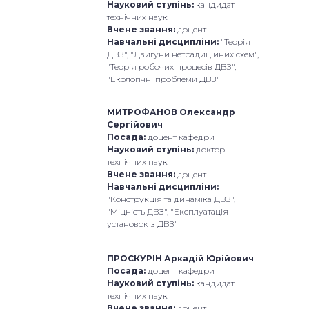
Науковий ступінь:
кандидат
технічних наук
Вчене звання:
доцент
Навчальні дисципліни:
"Теорія
ДВЗ", "Двигуни нетрадиційних схем",
"Теорія робочих процесів ДВЗ",
"Екологічні проблеми ДВЗ"
МИТРОФАНОВ Олександр
Сергійович
Посада:
доцент кафедри
Науковий ступінь:
доктор
технічних наук
Вчене звання:
доцент
Навчальні дисципліни:
"Конструкція та динаміка ДВЗ",
"Міцність ДВЗ", "Експлуатація
установок з ДВЗ"
ПРОСКУРІН Аркадій Юрійович
Посада:
доцент кафедри
Науковий ступінь:
кандидат
технічних наук
Вчене звання:
доцент